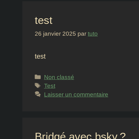
test
26 janvier 2025
par
tuto
test
Catégories
Non classé
Étiquettes
Test
Laisser un commentaire
Bridgé avec bsky ?