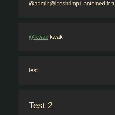
@admin@iceshrimp1.antoined.fr tut
@Kwak
kwak
test
Test 2