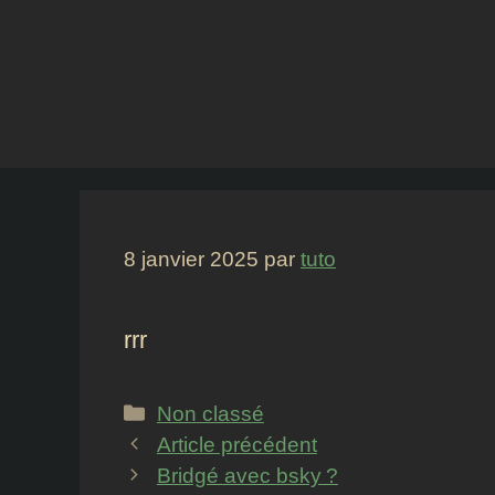
Aller
au
contenu
8 janvier 2025
par
tuto
rrr
Catégories
Non classé
Article précédent
Bridgé avec bsky ?