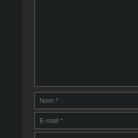
Commentaire
Nom
E-
mail
Site